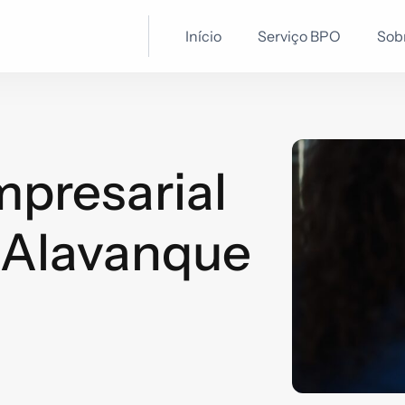
Início
Serviço BPO
Sob
mpresarial
 Alavanque