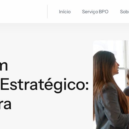
Início
Serviço BPO
Sob
em
Estratégico:
ra