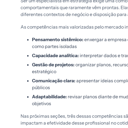
Ser um especialista em estratégia exige uma comb
comportamentais que raramente vêm prontas. Elas
diferentes contextos de negócio e disposição par
As competências mais valorizadas pelo mercado i
Pensamento sistêmico:
enxergar a empresa 
como partes isoladas
Capacidade analítica:
interpretar dados e tr
Gestão de projetos:
organizar planos, recurso
estratégico
Comunicação clara:
apresentar ideias comple
públicos
Adaptabilidade:
revisar planos diante de mu
objetivos
Nas próximas seções, três dessas competências s
impactam a efetividade desse profissional no coti