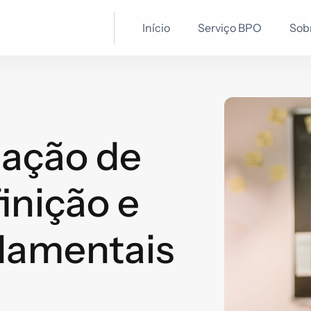
Início
Serviço BPO
Sob
mação de
inição e
damentais