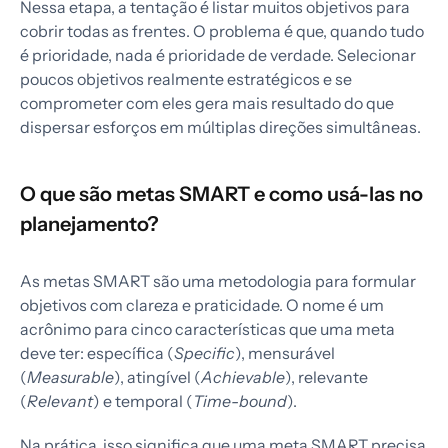
Nessa etapa, a tentação é listar muitos objetivos para
cobrir todas as frentes. O problema é que, quando tudo
é prioridade, nada é prioridade de verdade. Selecionar
poucos objetivos realmente estratégicos e se
comprometer com eles gera mais resultado do que
dispersar esforços em múltiplas direções simultâneas.
O que são metas SMART e como usá-las no
planejamento?
As metas SMART são uma metodologia para formular
objetivos com clareza e praticidade. O nome é um
acrônimo para cinco características que uma meta
deve ter: específica (
Specific
), mensurável
(
Measurable
), atingível (
Achievable
), relevante
(
Relevant
) e temporal (
Time-bound
).
Na prática, isso significa que uma meta SMART precisa