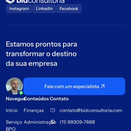
Instagram
LinkedIn
Facebook
Estamos prontos para
transformar o destino
da sua empresa
Fale com um especialista
Navegue
Conteúdos
Contato
Início
Finanças
contato@bidconsultoria.com
Serviço
Administração
(11) 99309-7668
BPO