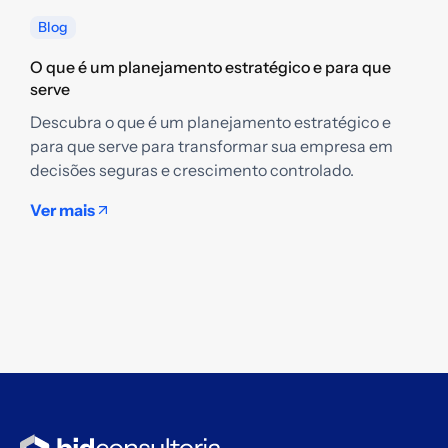
Blog
O que é um planejamento estratégico e para que
serve
Descubra o que é um planejamento estratégico e
Q
para que serve para transformar sua empresa em
g
decisões seguras e crescimento controlado.
D
e
Ver mais
t
s
V