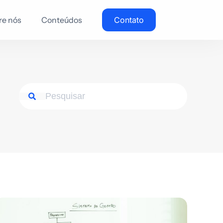
re nós
Conteúdos
Contato