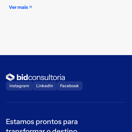
e
Ver mais
t
s
V
Instagram
LinkedIn
Facebook
Estamos prontos para
transformar o destino