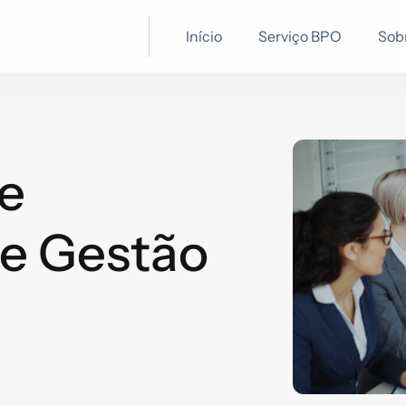
Início
Serviço BPO
Sob
re
e Gestão