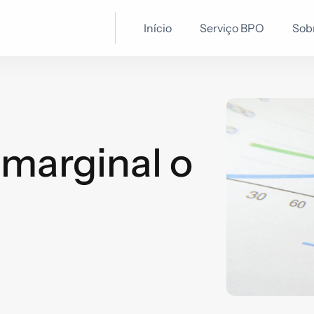
Início
Serviço BPO
Sob
 marginal o