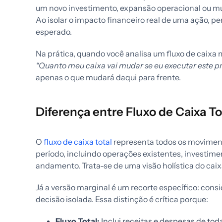
um novo investimento, expansão operacional ou mu
Ao isolar o impacto financeiro real de uma ação, p
esperado.
Na prática, quando você analisa um fluxo de caixa
“Quanto meu caixa vai mudar se eu executar este p
apenas o que mudará daqui para frente.
Diferença entre Fluxo de Caixa To
O
fluxo de caixa total
representa todos os movimen
período, incluindo operações existentes, investime
andamento. Trata-se de uma visão holística do cai
Já a versão marginal é um recorte específico: cons
decisão isolada. Essa distinção é crítica porque:
Fluxo Total:
Inclui receitas e despesas de to