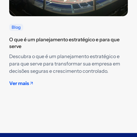
Blog
O que é um planejamento estratégico e para que
serve
Descubra o que é um planejamento estratégico e
Q
para que serve para transformar sua empresa em
g
decisões seguras e crescimento controlado.
D
e
Ver mais
t
s
V