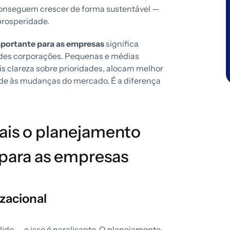
nseguem crescer de forma sustentável —
prosperidade.
mportante para as empresas
significa
ndes corporações. Pequenas e médias
 clareza sobre prioridades, alocam melhor
de às mudanças do mercado. É a diferença
uais o planejamento
 para as empresas
zacional
ido — e isso é paralisante. O planejamento