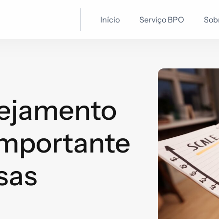
Início
Serviço BPO
Sob
nejamento
importante
sas