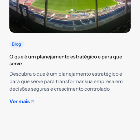
Blog
O que é um planejamento estratégico e para que
serve
Descubra o que é um planejamento estratégico e
Q
para que serve para transformar sua empresa em
g
decisões seguras e crescimento controlado.
D
e
Ver mais
t
s
V