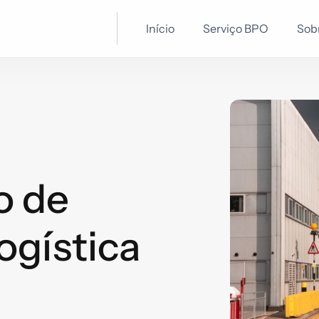
Início
Serviço BPO
Sob
o de
ogística