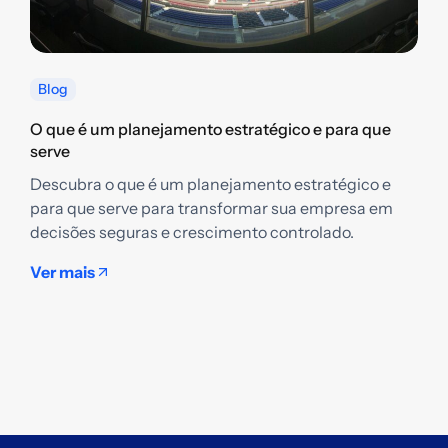
Blog
O que é um planejamento estratégico e para que
serve
Descubra o que é um planejamento estratégico e
Q
para que serve para transformar sua empresa em
g
decisões seguras e crescimento controlado.
D
e
Ver mais
t
s
V