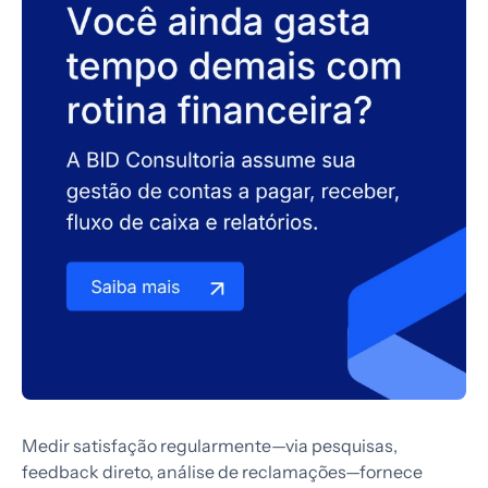
Medir satisfação regularmente—via pesquisas,
feedback direto, análise de reclamações—fornece