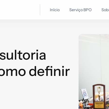
Início
Serviço BPO
Sob
sultoria
omo definir