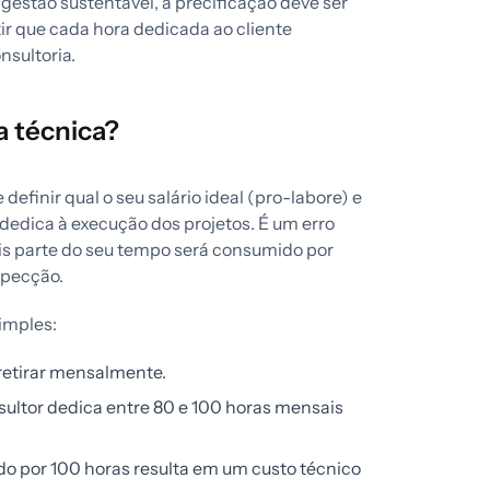
 gestão sustentável, a precificação deve ser
tir que cada hora dedicada ao cliente
nsultoria.
a técnica?
definir qual o seu salário ideal (pro-labore) e
dedica à execução dos projetos. É um erro
is parte do seu tempo será consumido por
specção.
imples:
retirar mensalmente.
ultor dedica entre 80 e 100 horas mensais
do por 100 horas resulta em um custo técnico